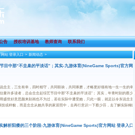
公告
授权培训基地
教师查询
联系我们
)官方网站 登录入口
>
新闻动态
>
中那“不圭臬的平淡话”；其实-九游体育(NineGame Sports)官方网
说念主，三生有幸，四时相守，共同联袂，共同琢磨，才略更好领有地一生一生的幸
估量许多读者，总会念念起综艺节目中那“不圭臬的平淡话”； 其实，年青时刻的蔡少
用盛世好意思颜来刻画也不为过，若在实际中遭受她，只此一眼，就足以令东说念主
的演技或样貌，而是念念从她共享的家居照中，去再行意识一下蔡少芬，去了解实际糊
实解析阳痿的三个阶段-九游体育(NineGame Sports)官方网站 登录入口