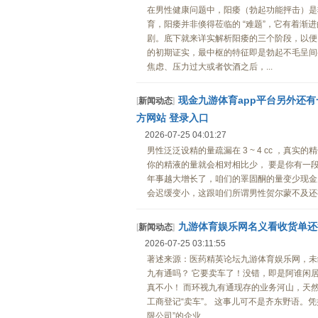
在男性健康问题中，阳痿（勃起功能抨击）是较
育，阳痿并非倏得莅临的 “难题”，它有着
剧。底下就来详实解析阳痿的三个阶段，以便
的初期证实，最中枢的特征即是勃起不毛呈间
焦虑、压力过大或者饮酒之后，...
现金九游体育app平台另外还有一
[
新闻动态
]
方网站 登录入口
2026-07-25 04:01:27
男性泛泛设精的量疏漏在 3 ~ 4 cc ，
你的精液的量就会相对相比少， 要是你有一
年事越大增长了，咱们的睪固酮的量变少现金
会迟缓变小，这跟咱们所谓男性贺尔蒙不及还有
九游体育娱乐网名义看收货单还行？
[
新闻动态
]
2026-07-25 03:11:55
著述来源：医药精英论坛九游体育娱乐网，未
九有通吗？ 它要卖车了！没错，即是阿谁闲
真不小！ 而环视九有通现存的业务河山，天
工商登记“卖车”。 这事儿可不是齐东野语。
限公司”的企业...