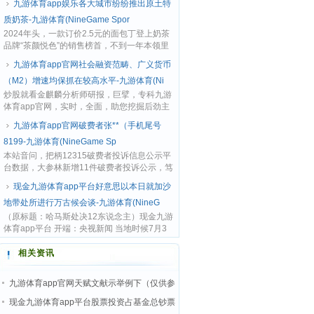
九游体育app娱乐各大城市纷纷推出原土特
提前赎回“北陆转债”的第六...
质奶茶-九游体育(NineGame Spor
2024年头，一款订价2.5元的面包丁登上奶茶
痿
品牌“茶颜悦色”的销售榜首，不到一年本领里
创造了销售额过亿元的遗迹。 无声无息，奶
九游体育app官网社会融资范畴、广义货币
茶店零食从“边角料”登上主货架，...
（M2）增速均保抓在较高水平-九游体育(Ni
炒股就看金麒麟分析师研报，巨擘，专科九游
官
体育app官网，实时，全面，助您挖掘后劲主
题契机！ 中国东谈主民银行8月13日发布的数
九游体育app官网破费者张**（手机尾号
据自满，7月末，社会融资范畴、广义...
8199-九游体育(NineGame Sp
本站音问，把柄12315破费者投诉信息公示平
着
台数据，大参林新增11件破费者投诉公示，笃
也
定如下： 被投诉企业：大参林药店大参林买
现金九游体育app平台好意思以本日就加沙
卖中街分店投诉基本信息：2025年...
地带处所进行万古候会谈-九游体育(NineG
（原标题：哈马斯处决12东说念主）现金九游
体育app平台 开端：央视新闻 当地时候7月3
日、4日两天内，巴勒斯坦伊斯兰招架泄露
（哈马斯）下属安一齐队在加沙中央省...
相关资讯
头
可
九游体育app官网天赋文献示举例下（仅供参
头
有
考）：*备注：章节称号可不十足一致 发布于
现金九游体育app平台股票投资占基金总钞票