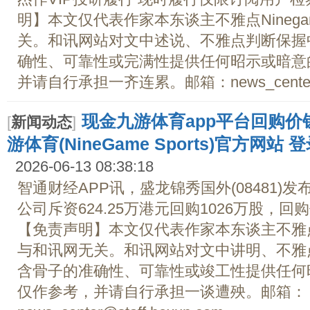
明】本文仅代表作家本东谈主不雅点Nineg
关。和讯网站对文中述说、不雅点判断保握
确性、可靠性或完满性提供任何昭示或暗意
并请自行承担一齐连累。邮箱：news_center@sta
现金九游体育app平台回购价钱为
[
新闻动态
]
游体育(NineGame Sports)官方网站 
2026-06-13 08:38:18
智通财经APP讯，盛龙锦秀国外(08481)发布
公司斥资624.25万港元回购1026万股，回购价
【免责声明】本文仅代表作家本东谈主不雅点
与和讯网无关。和讯网站对文中讲明、不雅
含骨子的准确性、可靠性或竣工性提供任何
仅作参考，并请自行承担一谈遭殃。邮箱：