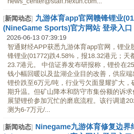
news_center@staff.hexun.com...
九游体育app官网赣锋锂业(017
[
新闻动态
]
(NineGame Sports)官方网站 登录入口
2026-06-13 07:39:19
智通财经APP获悉九游体育app官网，锂
锋锂业(01772)跌4.58%，报18.32港元；天都
23.7港元。 中信证券发布研报称，锂价在
钱小幅回暖以及盐湖企业目的改善，供应端
锂价跌至6万元/吨，行业亏欠面显耀扩大
期升温。但矿山降本和防守市集份额的诉求
展望锂价参加冗忙的磨底流程。该行调遣20
测为6-7万元/...
Ninegame九游体育修复边
[
新闻动态
]