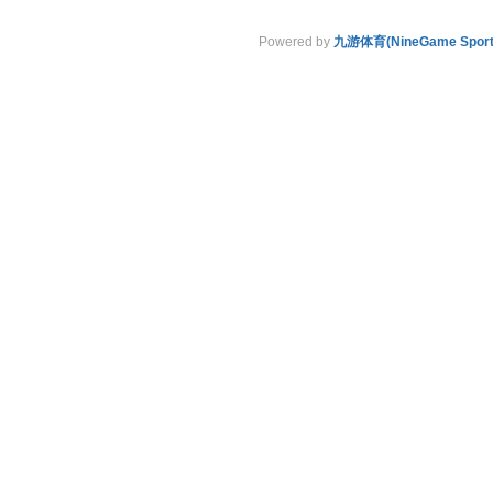
Powered by
九游体育(NineGame Spo