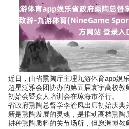
近日，由省熏陶厅主理九游体育app娱
超星泛雅会团协办的第五届寰宇高校教
初始会暨众人培训会在琼海市举行。
省政府熏陶总督学李渝凤出席初始庆典
新是熏陶发展的灵魂，是推动高档熏陶
耕种熏陶质料的关节场所，但愿渊博教