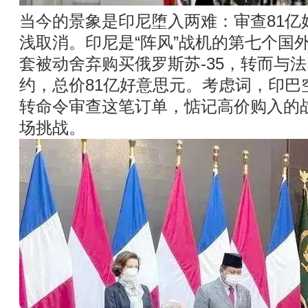
当今的景象是印尼堕入两难：审查81亿
浅取消。印尼是“阵风”战机的第七个国外
套被动舍弃购买俄罗斯苏-35，转而与法
约，总价81亿好意思元。考虑词，印巴
转命令审查这笔订单，惦记高价购入的
场挑战。