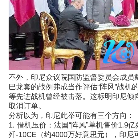
不外，印尼众议院国防监督委员会成员
巴龙套的战例弗成当作评估“阵风”战机的
等先进战机曾经被击落。这标明印尼倾
取消订单。
分析以为，印尼此举可能有三个方向：
1. 借机压价：法国“阵风”单机售价1.9
歼-10CE（约4000万好意思元），印