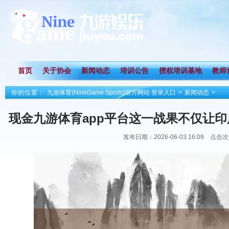
首页
关于协会
新闻动态
培训公告
授权培训基地
教师
你的位置：
九游体育(NineGame Sports)官方网站 登录入口
>
新闻动态
>
现金九游体育app平台这一战果不仅让印
发布日期：2026-06-03 16:09 点击
(NineGame Sports)官