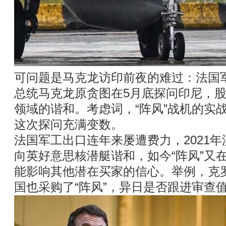
可问题是马克龙访印前夜的难过：法国
总统马克龙原贪图在5月底探问印尼，
领域的谐和。考虑词，“阵风”战机的实
这次探问充满变数。
法国军工出口连年来屡遭费力，2021
向英好意思核潜艇谐和，如今“阵风”又在
能影响其他潜在买家的信心。举例，克
国也采购了“阵风”，异日是否跟进审查