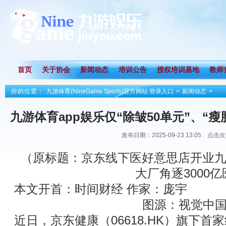
首页
关于协会
新闻动态
培训公告
授权培训基地
教师
你的位置：
九游体育(NineGame Sports)官方网站 登录入口
>
新闻动态
>
九游体育app娱乐仅“除皱50单元”、“瘦
发布日期：2025-09-23 13:05 点击
游体育(NineGame Sports
（原标题：京东线下医好意思店开业九
大厂角逐3000
本文开首：时间财经 作家：庞宇
图源：视觉中
近日，京东健康（06618.HK）旗下