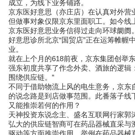
成立，为线下业务铺路。
京东医好意思（亦庄店）在认真对外营
但做事对象仅限京东里面职工。如今线
京东医好意思业务信得过走向环球阛阓
好意思诊所北京“国贸店”正在运筹帷幄
业。
就在上个月的618前夜，京东集团创举
强东初度共享了作念外卖、酒旅的逻辑
围绕供应链。”
不同于借助物流上风的电生意务，京东
的说念路是到店做事范围。此番落子线
又能推崇若何的作用？
天神投资东说念主、盛名互联网行家郭
弘大的供应链智商可在药品器械直采与
驱动等方面推崇作用。举例在药品器械