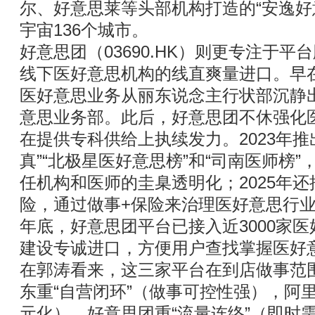
尔、好意思莱等头部机构打造的“安逸好
宇宙136个城市。
好意思团（03690.HK）则更专注于
线下医好意思机构的线直爽量进口。早在
医好意思业务从丽东说念主行状部沉静
意思业务部。此后，好意思团不休强化
在提供专科供给上执续发力。2023年推
真”“北极星医好意思榜”和“司南医师榜
任机构和医师的圭臬透明化；2025年
险，通过做事+保险来治理医好意思行业
年底，好意思团平台已接入近3000家医
建设专诚进口，方便用户查找掌握医好
在郭涛看来，这三家平台在到店做事范
东重“自营闭环”（做事可控性强），阿里
元化），好意思团重“流量连络”（即时