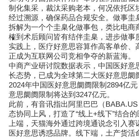
制化集采，裁汰采购老本，何况依托区
经过溯源，确保药品合规安全。做事圭
拆解为一个个圭臬化做事包，类比电商
榷到术后顾问皆有结伴圭臬，进步做事
实践上，医疗好意思容算作高客单价、
正成为互联网公司竞相争夺的新蓝海。
中商产业研讨院数据表示，中国医好意
长态势，已成为全球第二大医好意思阛
2024年中国医好意思阛阓限制2894亿元
意思阛阓限制将达到3247亿元。
此前，有音讯指出阿里巴巴（BABA.US，
态协同上风，打造了“线上+线下”结合
上端，天猫海外通过跨境通说念引入赛
医好意思诱惑品牌。线下端，土产货活