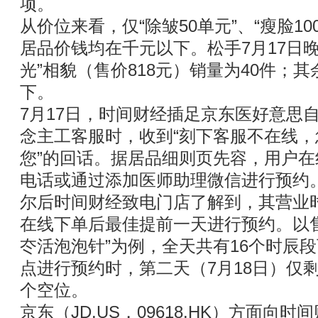
项。
从价位来看，仅“除皱50单元”、“瘦脸1
居品价钱均在千元以下。松手7月17日
光”相貌（售价818元）销量为40件；其
下。
7月17日，时间财经插足京东医好意思
念主工客服时，收到“刻下客服不在线
您”的回话。据居品细则页先容，用户
电话或通过添加医师助理微信进行预约
尔后时间财经致电门店了解到，其营业时
在线下单后最佳提前一天进行预约。以售价
冭活泡泡针”为例，全天共有16个时辰段
点进行预约时，第二天（7月18日）仅剩
个空位。
京东（JD.US，09618.HK）方面向