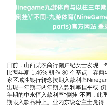
日前，山西某农商行储户纪女士发现一年期
比两年期 1.45% 耕作 30 个基点。
家区域性银行转念按期入款利率Nineg
出现一年期与两年期入款利率捏平或"倒
年期的中永恒入款利率"倒挂"不同，此番
期限入款品种上。业内东说念主士觉得