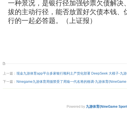
一种景况，是银行径加强钞票欠债解决
拔的主动行径，能否放置好欠债本钱、
行的一起必答题。（上证报）
上一篇：
现金九游体育app平台多家银行顺利土产货化部署 DeepSeek 大模子-九游体育(
下一篇：
Ninegame九游体育周循禁受了周瑜一代名将的格调-九游体育(NineGame S
Powered by
九游体育(NineGame Spo