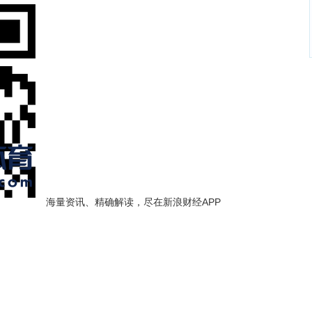
海量资讯、精确解读，尽在新浪财经APP