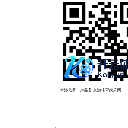
牵涉裁剪：卢昱君 九游体育娱乐网