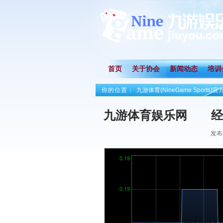
首页
关于协会
新闻动态
培训
你的位置：
九游体育(NineGame Sports
九游体育娱乐网 经
发布日
(NineG