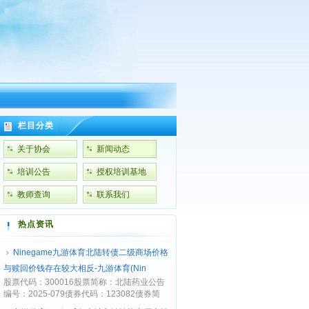
栏目分类
关于协会
新闻动态
培训公告
授权培训基地
教师查询
联系我们
热点资讯
Ninegame九游体育北陆转债二级商场价格
与赎回价钱存在较大相反-九游体育(Nin
股票代码：300016股票简称：北陆药业公告
编号：2025-079债券代码：123082债券简
称：北陆转债北京北陆药业股份有限公司对于