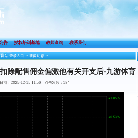
公告
授权培训基地
教师查询
联系我们
)官方网站 登录入口
>
新闻动态
>
扣除配售佣金偏激他有关开支后-九游体育
期：2025-12-15 11:56 点击次数：184
ame Sports)官方网站 登录入口