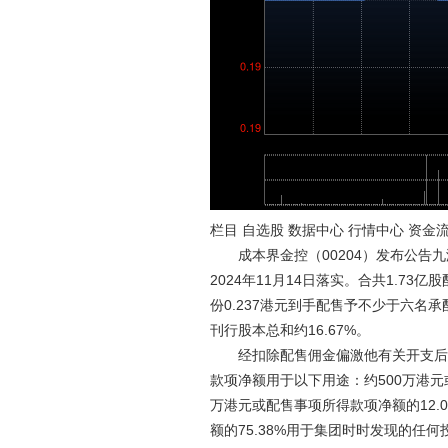
栏目 自选股 数据中心 行情中心 资金
成本界金控（00204）发布公告九
2024年11月14日落实。合共1.
份0.237港元到手配售予不少于六
刊行股本总和约16.67%。
经扣除配售佣金偏激他有关开支后，
款项净额用于以下用途：约500万港元
万港元或配售事项所得款项净额的12.
额的75.38%用于集团时时发现的任