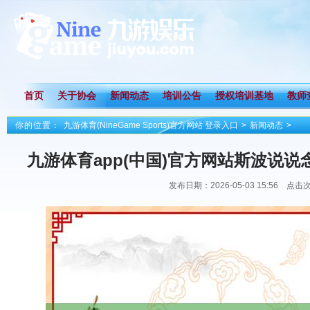
首页
关于协会
新闻动态
培训公告
授权培训基地
教师
你的位置：
九游体育(NineGame Sports)官方网站 登录入口
>
新闻动态
>
九游体育app(中国)官方网站斯波说说
发布日期：2026-05-03 15:56 点击
(NineGame Sports)官