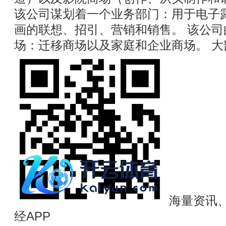
该公司谋划着一个业务部门：用于电子露出
画的联想、招引、营销和销售。 该公
场：迁移商场以及家庭和企业商场。 
海量资讯
经APP