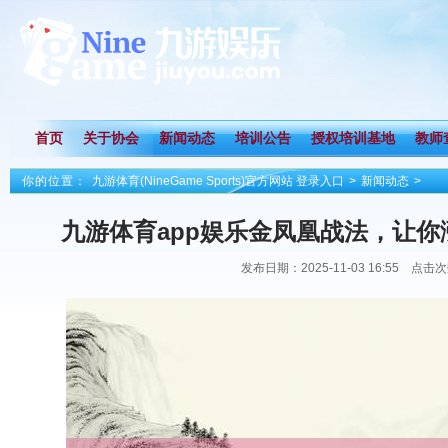
首页
关于协会
新闻动态
培训公告
授权培训基地
教师
你的位置：
九游体育(NineGame Sports)官方网站 登录入口
>
新闻动态
>
九游体育app娱乐金凤凰战法，让你
发布日期：2025-11-03 16:55 点击
(NineGame Sports)官