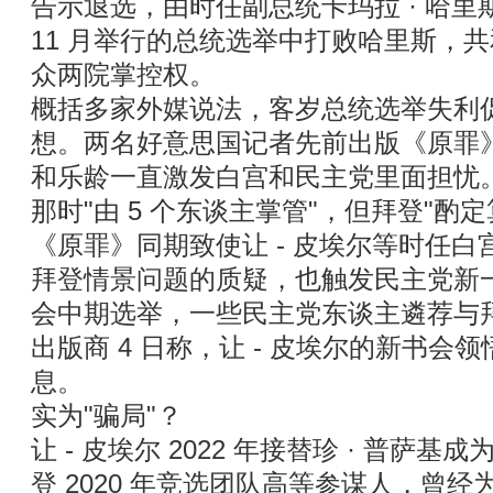
告示退选，由时任副总统卡玛拉 · 哈
11 月举行的总统选举中打败哈里斯，
众两院掌控权。
概括多家外媒说法，客岁总统选举失利
想。两名好意思国记者先前出版《原罪
和乐龄一直激发白宫和民主党里面担忧
那时"由 5 个东谈主掌管"，但拜登"酌
《原罪》同期致使让 - 皮埃尔等时任
拜登情景问题的质疑，也触发民主党新
会中期选举，一些民主党东谈主遴荐与
出版商 4 日称，让 - 皮埃尔的新书会
息。
实为"骗局"？
让 - 皮埃尔 2022 年接替珍 · 普萨
登 2020 年竞选团队高等参谋人，曾