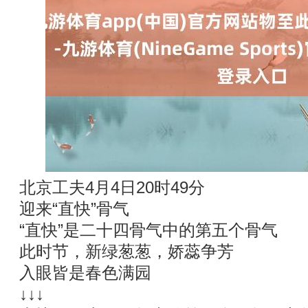
北京工夫4月4日20时49分
迎来“直快”骨气
“直快”是二十四骨气中的第五个骨气
此时节，新绿葱葱，娇蕊争芳
入眼皆是春色满园
↓↓↓