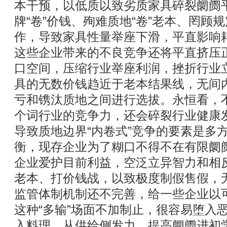
本干预，以低质以致劣质家具碎裂阛阓
牌“卷”价钱、殉难质地“卷”老本、罔顾
作，导致家具性量举座下滑，平直影响
这些企业带来的不良竞争还将平直挤压
口空间，压缩行业举座利润，挫折行业
具的无数价钱趋近于老本结果线，无间
亏和镌汰质地之间进行选拔。永恒看，
个词行业的竞争力，还会碎裂行业健康
导致质地边界“内卷式”竞争的要素是多
衡，现存企业为了糊口不得不在有限阛
企业爱护目前利益，空泛立异智力和相
老本、打价钱战，以致极度制假售假，
监管体制机制还不完善，给一些企业以
这种“多输”场面不加制止，很容易堕入
入料理，从供给侧发力，提高阛阓进初