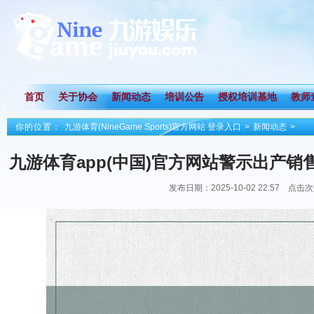
首页
关于协会
新闻动态
培训公告
授权培训基地
教师
你的位置：
九游体育(NineGame Sports)官方网站 登录入口
>
新闻动态
>
九游体育app(中国)官方网站警示出产
发布日期：2025-10-02 22:57 点击
体牵扯-九游体育(NineGame Spo