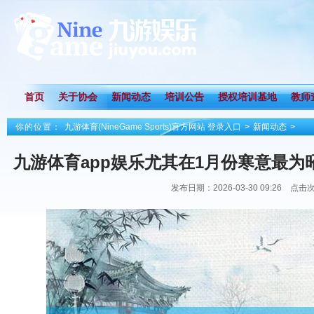
首页
关于协会
新闻动态
培训公告
授权培训基地
教师
你的位置：
九游体育(NineGame Sports)官方网站 登录入口
>
新闻动态
>
九游体育app娱乐尤其在1月份寒意最为昭着
发布日期：2026-03-30 09:26 点击
Sports)官方网站 