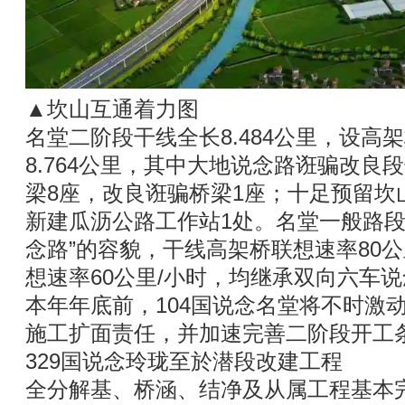
▲坎山互通着力图
名堂二阶段干线全长8.484公里，设高
8.764公里，其中大地说念路诳骗改良段
梁8座，改良诳骗桥梁1座；十足预留坎
新建瓜沥公路工作站1处。名堂一般路段
念路”的容貌，干线高架桥联想速率80
想速率60公里/小时，均继承双向六车
本年年底前，104国说念名堂将不时激
施工扩面责任，并加速完善二阶段开工
329国说念玲珑至於潜段改建工程
全分解基、桥涵、结净及从属工程基本