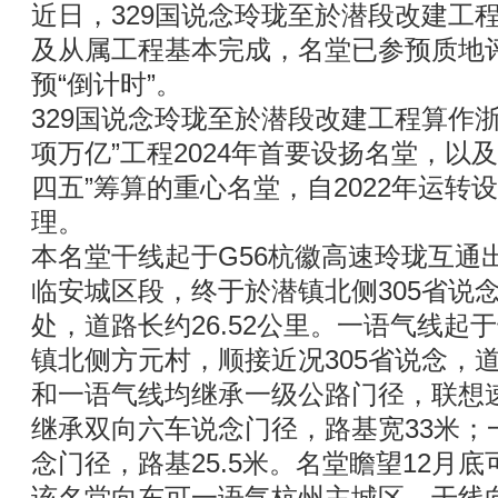
近日，329国说念玲珑至於潜段改建工
及从属工程基本完成，名堂已参预质地
预“倒计时”。
329国说念玲珑至於潜段改建工程算作
项万亿”工程2024年首要设扬名堂，以
四五”筹算的重心名堂，自2022年运转
理。
本名堂干线起于G56杭徽高速玲珑互通出
临安城区段，终于於潜镇北侧305省说念
处，道路长约26.52公里。一语气线起
镇北侧方元村，顺接近况305省说念，道
和一语气线均继承一级公路门径，联想速
继承双向六车说念门径，路基宽33米；
念门径，路基25.5米。名堂瞻望12月
该名堂向东可一语气杭州主城区，干线