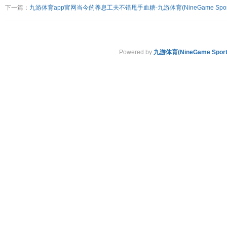
下一篇：
九游体育app官网当今的养息工夫不错甩手血糖-九游体育(NineGame Spo
Powered by
九游体育(NineGame Spo