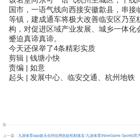
国市，一语气线向西接安徽歙县，串接
等镇，建成通车将极大改善临安区乃至
构，对促进区域产业发展、城乡一体化
蹙迫真谛真谛。
今天还保举了4条精彩实质
剪辑 | 钱塘小快
责编 | 如意
起头 | 发展中心、临安交通、杭州地铁
上一篇：
九游体育app娱乐合同信用惩处机制落实-九游体育(NineGame Sports)